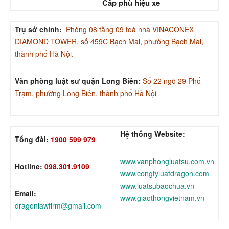
Cấp phù hiệu xe
Trụ sở chính:
Phòng 08 tầng 09 toà nhà VINACONEX
DIAMOND TOWER, số 459C Bạch Mai, phường Bạch Mai,
thành phố Hà Nội.
Văn phòng luật sư quận Long Biên:
Số 22 ngõ 29 Phố
Trạm, phường Long Biên, thành phố Hà Nội
Hệ thống Website:
Tổng đài:
1900 599 979
www.vanphongluatsu.com.vn
Hotline:
098.301.9109
www.congtyluatdragon.com
www.luatsubaochua.vn
Email:
www.giaothongvietnam.vn
dragonlawfirm@gmail.com