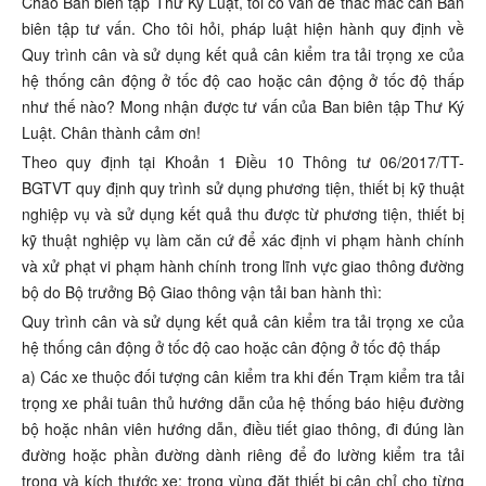
Chào Ban biên tập Thư Ký Luật, tôi có vấn đề thắc mắc cần Ban
biên tập tư vấn. Cho tôi hỏi, pháp luật hiện hành quy định về
Quy trình cân và sử dụng kết quả cân kiểm tra tải trọng xe của
hệ thống cân động ở tốc độ cao hoặc cân động ở tốc độ thấp
như thế nào? Mong nhận được tư vấn của Ban biên tập Thư Ký
Luật. Chân thành cảm ơn!
Theo quy định tại Khoản 1 Điều 10 Thông tư 06/2017/TT-
BGTVT quy định quy trình sử dụng phương tiện, thiết bị kỹ thuật
nghiệp vụ và sử dụng kết quả thu được từ phương tiện, thiết bị
kỹ thuật nghiệp vụ làm căn cứ để xác định vi phạm hành chính
và xử phạt vi phạm hành chính trong lĩnh vực giao thông đường
bộ do Bộ trưởng Bộ Giao thông vận tải ban hành thì:
Quy trình cân và sử dụng kết quả cân kiểm tra tải trọng xe của
hệ thống cân động ở tốc độ cao hoặc cân động ở tốc độ thấp
a) Các xe thuộc đối tượng cân kiểm tra khi đến Trạm kiểm tra tải
trọng xe phải tuân thủ hướng dẫn của hệ thống báo hiệu đường
bộ hoặc nhân viên hướng dẫn, điều tiết giao thông, đi đúng làn
đường hoặc phần đường dành riêng để đo lường kiểm tra tải
trọng và kích thước xe; trong vùng đặt thiết bị cân chỉ cho từng