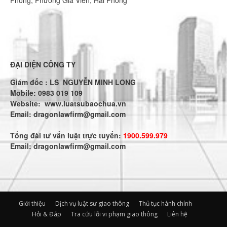
ĐẠI DIỆN CÔNG TY
Giám đốc : LS NGUYỄN MINH LONG
Mobile: 0983 019 109
Website:
www.luatsubaochua.vn
Email:
dragonlawfirm@gmail.com
Tổng đài tư vấn luật trực tuyến:
1900.599.979
Email:
dragonlawfirm@gmail.com
Giới thiệu
Dịch vụ luật sư giao thông
Thủ tục hành chính
Hỏi & Đáp
Tra cứu lỗi vi phạm giao thông
Liên hệ