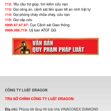
112:
Yêu cầu trợ giúp, tìm kiếm cứu nạn
113:
Gọi công an, cảnh sát liên quan tới an ninh trật tự
114:
Gọi phòng cháy chữa cháy, cứu nạn
115:
Gọi cấp cứu
0995.67.67.67:
Cục Cảnh sát Giao thông
0989.088.719:
Uỷ ban ATGT QG
CÔNG TY LUẬT DRAGON
TRỤ SỞ CHÍNH CÔNG TY LUẬT DRAGON:
Địa chỉ:
Phòng 08 tầng 09 toà nhà VINACONEX DIAMOND