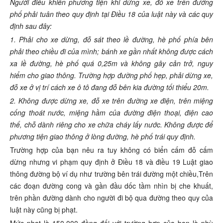
Người điều khiển phương tiện khi dừng xe, đỗ xe trên đường
phố phải tuân theo quy định tại Điều 18 của luật này và các quy
định sau đây:
1. Phải cho xe dừng, đỗ sát theo lề đường, hè phố phía bên
phải theo chiều đi của mình; bánh xe gần nhất không được cách
xa lề đường, hè phố quá 0,25m và không gây cản trở, nguy
hiểm cho giao thông. Trường hợp đường phố hẹp, phải dừng xe,
đỗ xe ở vị trí cách xe ô tô đang đỗ bên kia đường tối thiểu 20m.
2. Không được dừng xe, đỗ xe trên đường xe điện, trên miệng
cống thoát nước, miệng hầm của đường điện thoại, điện cao
thế, chỗ dành riêng cho xe chữa cháy lấy nước. Không được để
phương tiện giao thông ở lòng đường, hè phố trái quy định.
Trường hợp của bạn nêu ra tuy không có biển cấm đỗ cấm
dừng nhưng vi phạm quy định ở Điều 18 và điều 19 Luật giao
thông đường bộ ví dụ như trường bên trái đường một chiều,Trên
các đoạn đường cong và gần đầu dốc tầm nhìn bị che khuất,
trên phần đường dành cho người đi bộ qua đường theo quy của
luật này cũng bị phạt.