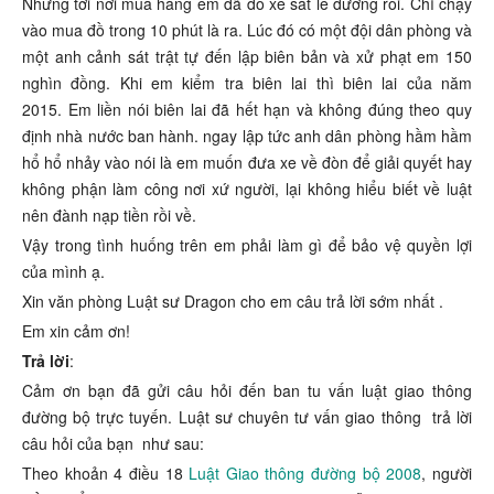
Nhưng tới nơi mua hàng em đã đổ xe sát lề đường rồi. Chỉ chạy
vào mua đồ trong 10 phút là ra. Lúc đó có một đội dân phòng và
một anh cảnh sát trật tự đến lập biên bản và xử phạt em 150
nghìn đồng. Khi em kiểm tra biên lai thì biên lai của năm
2015. Em liền nói biên lai đã hết hạn và không đúng theo quy
định nhà nước ban hành. ngay lập tức anh dân phòng hầm hầm
hổ hổ nhảy vào nói là em muốn đưa xe về đòn để giải quyết hay
không phận làm công nơi xứ người, lại không hiểu biết về luật
nên đành nạp tiền rồi về.
Vậy trong tình huống trên em phải làm gì để bảo vệ quyền lợi
của mình ạ.
Xin văn phòng Luật sư Dragon cho em câu trả lời sớm nhất .
Em xin cảm ơn!
Trả lời
:
Cảm ơn bạn đã gửi câu hỏi đến ban tu vấn luật giao thông
đường bộ trực tuyến. Luật sư chuyên tư vấn giao thông trả lời
câu hỏi của bạn như sau:
Theo khoản 4 điều 18
Luật Giao thông đường bộ 2008
, người