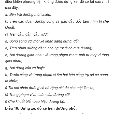
điều khiển phương tiện không được dừng xe, đỗ xe tại các vị trí
sau đây:
a) Bên trái đường một chiều;
b) Trên các đoạn đường cong và gần đầu dốc tầm nhìn bị che
khuất;
c) Trên cầu, gầm cầu vượt;
d) Song song với một xe khác đang dừng, đỗ;
đ) Trên phần đường dành cho người đi bộ qua đường;
e) Nơi đường giao nhau và trong phạm vi 5m tính từ mép đường
giao nhau;
g) Nơi dừng của xe buýt;
h) Trước cổng và trong phạm vi 5m hai bên cổng trụ sở cơ quan,
tổ chức;
i) Tại nơi phần đường có bề rộng chỉ đủ cho một làn xe;
k) Trong phạm vi an toàn của đường sắt;
l) Che khuất biển báo hiệu đường bộ.
Điều 19: Dừng xe, đỗ xe trên đường phố;