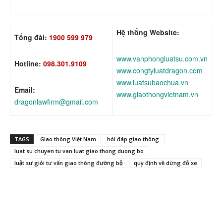
Hệ thống Website:
Tổng đài:
1900 599 979
www.vanphongluatsu.com.vn
Hotline:
098.301.9109
www.congtyluatdragon.com
www.luatsubaochua.vn
Email:
www.giaothongvietnam.vn
dragonlawfirm@gmail.com
TAGS
Giao thông Việt Nam
hỏi đáp giao thông.
luat su chuyen tu van luat giao thong duong bo
luật sư giỏi tư vấn giao thông đường bộ
quy định về dừng đỗ xe