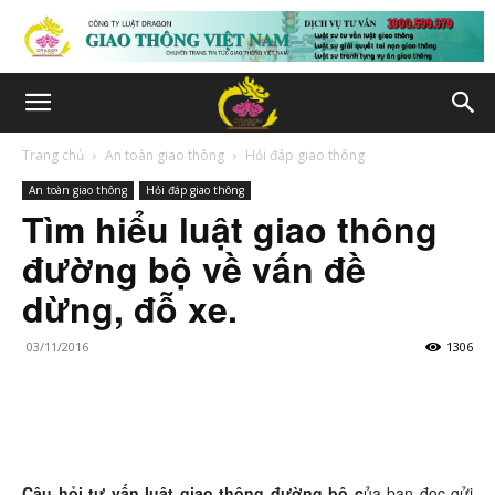
Trang chủ
An toàn giao thông
Hỏi đáp giao thông
An toàn giao thông
Hỏi đáp giao thông
Tìm hiểu luật giao thông
đường bộ về vấn đề
dừng, đỗ xe.
03/11/2016
1306
Câu hỏi tư vấn luật giao thông đường bộ c
ủa bạn đọc gửi