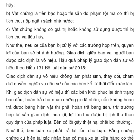
hủy;
b) Vật chứng là tiền bạc hoặc tài sản do phạm tội mà có thì bị
tịch thu, nộp ngân sách nhà nước;
c) Vật chứng không có giá trị hoặc không sử dụng được thì bị
tịch thu và tiêu hủy.
Như thế, nếu xe của bạn bị xử lý với các trường hợp trên, quyền
lợi của bạn sẽ bị ảnh hưởng. Giao dịch giữa bạn và người bán
được xác định là vô hiệu. Hậu quả pháp lý giao dịch dân sự vô
hiệu theo Điều 131 Bộ luật dân sự 2015:
Giao dịch dân sự vô hiệu không làm phát sinh, thay đổi, chấm
dứt quyền, nghĩa vụ dân sự của các bên kể từ thời điểm xác lập.
Khi giao dịch dân sự vô hiệu thì các bên khôi phục lại tình trạng
ban đầu, hoàn trả cho nhau những gì đã nhận; nếu không hoàn
trả được bằng hiện vật thì phải hoàn trả bằng tiền, trừ trường
hợp tài sản giao dịch, hoa lợi, lợi tức thu được bị tịch thu theo
quy định của pháp luật. Bên có lỗi gây thiệt hại phải bồi thường.
Như thế, bên bán xe phải trả lại tiền cho bạn. Bằng chứng
chứng cứ hiện tại xác nhận bạn có mua xe tại cửa hàng có thể