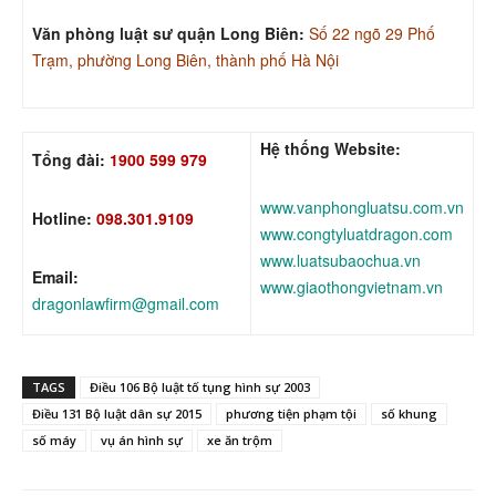
Văn phòng luật sư quận Long Biên:
Số 22 ngõ 29 Phố
Trạm, phường Long Biên, thành phố Hà Nội
Hệ thống Website:
Tổng đài:
1900 599 979
www.vanphongluatsu.com.vn
Hotline:
098.301.9109
www.congtyluatdragon.com
www.luatsubaochua.vn
Email:
www.giaothongvietnam.vn
dragonlawfirm@gmail.com
TAGS
Điều 106 Bộ luật tố tụng hình sự 2003
Điều 131 Bộ luật dân sự 2015
phương tiện phạm tội
số khung
số máy
vụ án hình sự
xe ăn trộm