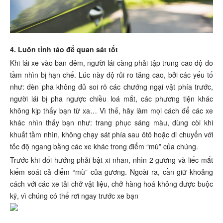
4. Luôn tỉnh táo để quan sát tốt
Khi lái xe vào ban đêm, người lái càng phải tập trung cao độ do
tầm nhìn bị hạn chế. Lúc này độ rủi ro tăng cao, bởi các yếu tố
như: đèn pha không đủ soi rõ các chướng ngại vật phía trước,
người lái bị pha ngược chiều loá mắt, các phương tiện khác
không kịp thấy bạn từ xa… Vì thế, hãy làm mọi cách để các xe
khác nhìn thấy bạn như: trang phục sáng màu, dùng còi khi
khuất tầm nhìn, không chạy sát phía sau ôtô hoặc di chuyển với
tốc độ ngang bằng các xe khác trong điểm “mù” của chúng.
Trước khi đổi hướng phải bật xi nhan, nhìn 2 gương và liếc mắt
kiểm soát cả điểm “mù” của gương. Ngoài ra, cần giữ khoảng
cách với các xe tải chở vật liệu, chở hàng hoá không được buộc
kỹ, vì chúng có thể rơi ngay trước xe bạn