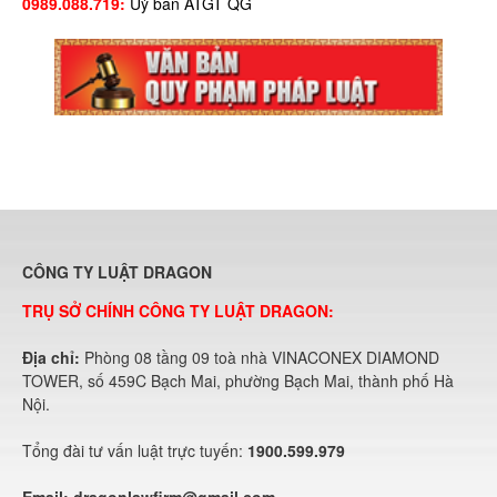
0989.088.719:
Uỷ ban ATGT QG
CÔNG TY LUẬT DRAGON
TRỤ SỞ CHÍNH CÔNG TY LUẬT DRAGON:
Địa chỉ:
Phòng 08 tầng 09 toà nhà VINACONEX DIAMOND
TOWER, số 459C Bạch Mai, phường Bạch Mai, thành phố Hà
Nội.
Tổng đài tư vấn luật trực tuyến:
1900.599.979
Email:
dragonlawfirm@gmail.com