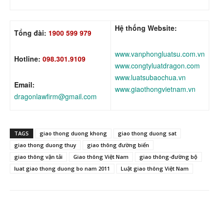
Hệ thống Website:
Tổng đài:
1900 599 979
www.vanphongluatsu.com.vn
Hotline:
098.301.9109
www.congtyluatdragon.com
www.luatsubaochua.vn
Email:
www.giaothongvietnam.vn
dragonlawfirm@gmail.com
TAGS
giao thong duong khong
giao thong duong sat
giao thong duong thuy
giao thông đường biển
giao thông vận tải
Giao thông Việt Nam
giao thông-đường bộ
luat giao thong duong bo nam 2011
Luật giao thông Việt Nam