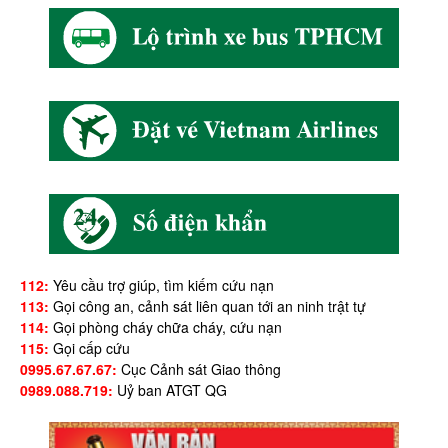
112:
Yêu cầu trợ giúp, tìm kiếm cứu nạn
113:
Gọi công an, cảnh sát liên quan tới an ninh trật tự
114:
Gọi phòng cháy chữa cháy, cứu nạn
115:
Gọi cấp cứu
0995.67.67.67:
Cục Cảnh sát Giao thông
0989.088.719:
Uỷ ban ATGT QG