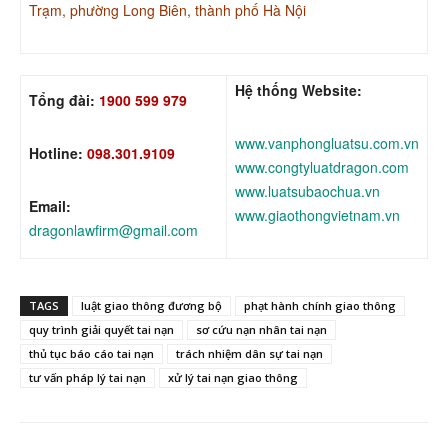
Trạm, phường Long Biên, thành phố Hà Nội
Hệ thống Website:
Tổng đài:
1900 599 979
www.vanphongluatsu.com.vn
Hotline:
098.301.9109
www.congtyluatdragon.com
www.luatsubaochua.vn
Email:
www.giaothongvietnam.vn
dragonlawfirm@gmail.com
TAGS
luật giao thông đương bộ
phạt hành chính giao thông
quy trình giải quyết tai nạn
sơ cứu nạn nhân tai nạn
thủ tục báo cáo tai nạn
trách nhiệm dân sự tai nạn
tư vấn pháp lý tai nạn
xử lý tai nạn giao thông