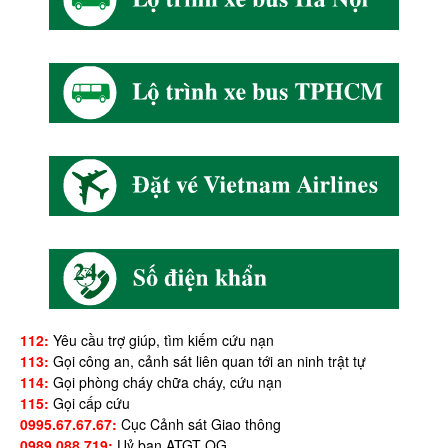
112:
Yêu cầu trợ giúp, tìm kiếm cứu nạn
113:
Gọi công an, cảnh sát liên quan tới an ninh trật tự
114:
Gọi phòng cháy chữa cháy, cứu nạn
115:
Gọi cấp cứu
0995.67.67.67:
Cục Cảnh sát Giao thông
0989.088.719:
Uỷ ban ATGT QG