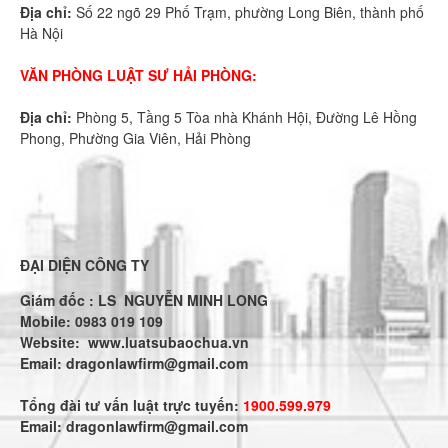
Địa chỉ:
Số 22 ngõ 29 Phố Trạm, phường Long Biên, thành phố
Hà Nội
VĂN PHÒNG LUẬT SƯ HẢI PHÒNG:
Địa chỉ:
Phòng 5, Tầng 5 Tòa nhà Khánh Hội, Đường Lê Hồng
Phong, Phường Gia Viên, Hải Phòng
ĐẠI DIỆN CÔNG TY
Giám đốc : LS NGUYỄN MINH LONG
Mobile: 0983 019 109
Website:
www.luatsubaochua.vn
Email:
dragonlawfirm@gmail.com
Tổng đài tư vấn luật trực tuyến:
1900.599.979
Email:
dragonlawfirm@gmail.com