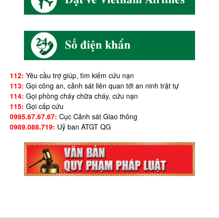
112:
Yêu cầu trợ giúp, tìm kiếm cứu nạn
113:
Gọi công an, cảnh sát liên quan tới an ninh trật tự
114:
Gọi phòng cháy chữa cháy, cứu nạn
115:
Gọi cấp cứu
0995.67.67.67:
Cục Cảnh sát Giao thông
0989.088.719:
Uỷ ban ATGT QG