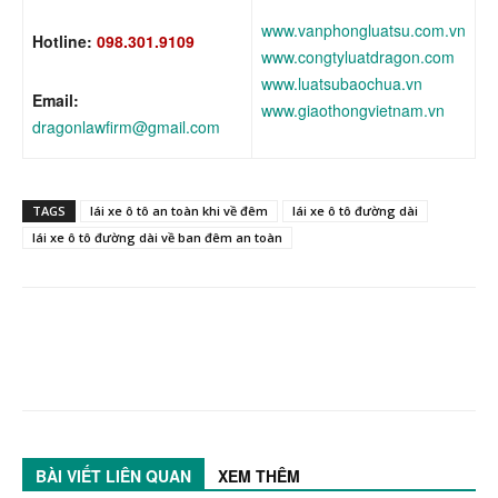
www.vanphongluatsu.com.vn
Hotline:
098.301.9109
www.congtyluatdragon.com
www.luatsubaochua.vn
Email:
www.giaothongvietnam.vn
dragonlawfirm@gmail.com
TAGS
lái xe ô tô an toàn khi về đêm
lái xe ô tô đường dài
lái xe ô tô đường dài về ban đêm an toàn
BÀI VIẾT LIÊN QUAN
XEM THÊM