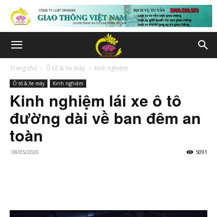
Trang chủ
Ô tô & Xe máy
Kinh nghiệm
Ô tô & Xe máy
Kinh nghiệm
Kinh nghiệm lái xe ô tô
đường dài về ban đêm an
toàn
08/05/2020
5091