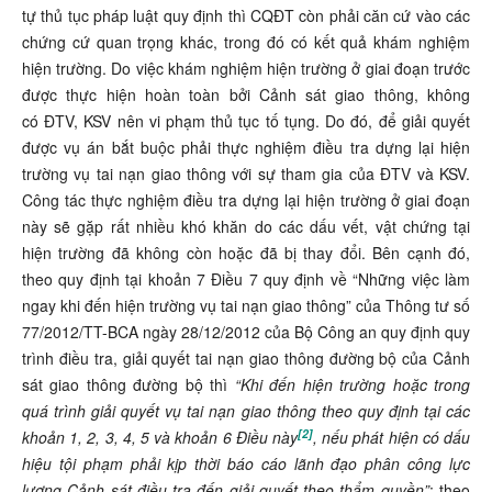
tự thủ tục pháp luật quy định thì CQĐT còn phải căn cứ vào các
chứng cứ quan trọng khác, trong đó có kết quả khám nghiệm
hiện trường. Do việc khám nghiệm hiện trường ở giai đoạn trước
được thực hiện hoàn toàn bởi Cảnh sát giao thông, không
có ĐTV, KSV nên vi phạm thủ tục tố tụng. Do đó, để giải quyết
được vụ án bắt buộc phải thực nghiệm điều tra dựng lại hiện
trường vụ tai nạn giao thông với sự tham gia của ĐTV và KSV.
Công tác thực nghiệm điều tra dựng lại hiện trường ở giai đoạn
này sẽ gặp rất nhiều khó khăn do các dấu vết, vật chứng tại
hiện trường đã không còn hoặc đã bị thay đổi. Bên cạnh đó,
theo quy định tại khoản 7 Điều 7 quy định về “Những việc làm
ngay khi đến hiện trường vụ tai nạn giao thông” của Thông tư số
77/2012/TT-BCA ngày 28/12/2012 của Bộ Công an quy định quy
trình điều tra, giải quyết tai nạn giao thông đường bộ của Cảnh
sát giao thông đường bộ thì
“Khi đến hiện trường hoặc trong
quá trình giải quyết vụ tai nạn giao thông theo quy định tại các
[2]
khoản 1, 2, 3, 4, 5 và khoản 6 Điều này
, nếu phát hiện có dấu
hiệu tội phạm phải kịp thời báo cáo lãnh đạo phân công lực
lượng Cảnh sát điều tra đến giải quyết theo thẩm quyền”
; theo