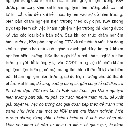
nghiệm trong quá trình kiểm sát khám nghiệm hiện trường. KSV
được phân công kiểm sát khám nghiệm hiện trường phải có mặt
từ khi bắt đầu đến khi kết thúc, ký tên vào sơ đồ hiện trường,
biên bản khám nghiệm hiện trường theo quy định. KSV không
trực tiếp kiểm sát việc khám nghiệm hiện trường thì không được
ký vào các loại biên bản trên. Sau khi kết thúc khám nghiệm
hiện trường, KSV phối hợp cùng ĐTV và các thành viên Hội đồng
khám nghiệm họp rút kinh nghiệm đánh giá đúng kết quả khám
nghiệm hiện trường. KSV tham gia kiểm sát khám nghiệm hiện
trường tuyệt đối không ỷ lại vào CQĐT trong việc tổ chức khám
nghiệm hiện trường, có mặt mang tính hình thức rồi ký vào biên
bản khám nghiệm hiện trường, sơ đồ hiện trường cho đủ thành
phần. Mặt khác,
để tăng cường công tố, gắn công tố với điều tra
thì Lãnh đạo VKS nên bố trí KSV nào tham gia khám nghiệm
hiện trường ban đầu thì phải có trách nhiệm tham mưu, đề xuất
giải quyết vụ việc đó trong các giai đoạn tiếp theo để tránh tình
trạng như hiện nay một số KSV tham gia khám nghiệm hiện
trường nhưng đang đảm nhiệm nhiệm vụ ở lĩnh vực công tác
khác như kiểm sát dân sự, khiếu tố, kiểm sát giam giữ, thi hành