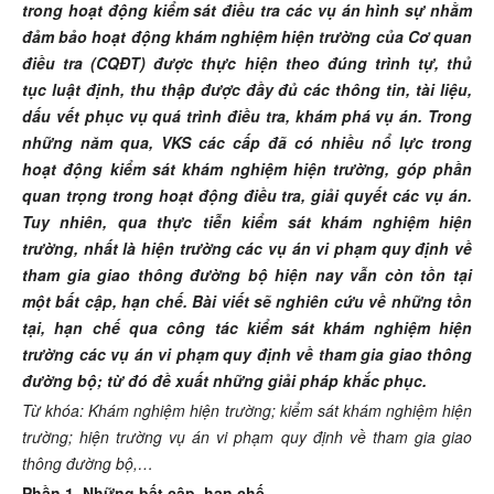
trong hoạt động kiểm sát điều tra các vụ án hình sự
nhằm
đảm bảo hoạt động khám nghiệm hiện trường của
Cơ quan
điều tra (
CQĐT
)
được thực hiện theo đúng trình tự, thủ
tục
luật định
, thu thập được đầy đủ các thông tin, tài liệu,
dấu vết phục vụ quá trình điều tra, khám phá vụ án. Trong
những năm qua, VKS
các cấp
đã có nhiều nổ lực trong
hoạt động kiểm sát khám nghiệm hiện trường
,
góp phần
quan trọng trong hoạt động điều tra, giải quyết các vụ án.
Tuy nhiên,
qua thực tiễn
kiểm sát khám nghiệm hiện
trường
, nhất là hiện trường các vụ án vi phạm quy định về
tham gia giao thông đường bộ
hiện nay
vẫn còn
tồn tại
một
bất cập
, hạn chế. Bài viết sẽ nghiên cứu về những tồn
tại, hạn chế qua công tác kiểm sát khám nghiệm hiện
trường các vụ án
vi phạm quy định về tham gia giao thông
đường bộ
; từ đó đề xuất những giải pháp khắc phục.
Từ khóa: Khám nghiệm hiện trường; kiểm sát khám nghiệm hiện
trường; hiện trường vụ án vi phạm quy định về tham gia giao
thông đường bộ,…
Phần 1. Những bất cập, hạn chế.