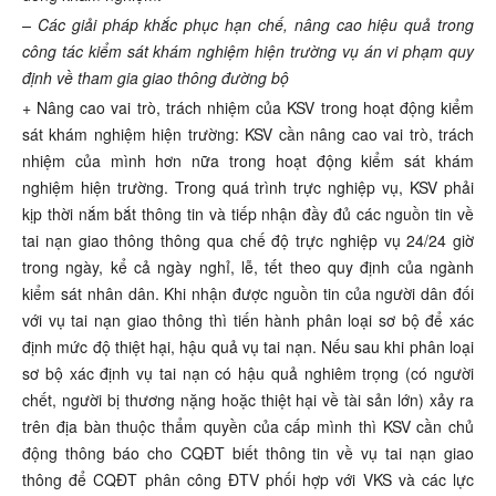
–
Các giải pháp khắc phục hạn chế, nâng cao hiệu quả trong
công tác kiểm sát khám nghiệm hiện trường vụ án
vi phạm quy
định về tham gia giao thông đường bộ
+ Nâng cao vai trò, trách nhiệm của KSV trong hoạt động kiểm
sát khám nghiệm hiện trường: KSV cần nâng cao vai trò, trách
nhiệm của mình hơn nữa trong hoạt động kiểm sát khám
nghiệm hiện trường. Trong quá trình trực nghiệp vụ, KSV phải
kịp thời nắm bắt thông tin và tiếp nhận đầy đủ các nguồn tin về
tai nạn giao thông thông qua chế độ trực nghiệp vụ 24/24 giờ
trong ngày, kể cả ngày nghỉ, lễ, tết theo quy định của ngành
kiểm sát nhân dân. Khi nhận được nguồn tin của người dân đối
với vụ tai nạn giao thông thì tiến hành phân loại sơ bộ để xác
định mức độ thiệt hại, hậu quả vụ tai nạn. Nếu sau khi phân loại
sơ bộ xác định vụ tai nạn có hậu quả nghiêm trọng (có người
chết, người bị thương nặng hoặc thiệt hại về tài sản lớn) xảy ra
trên địa bàn thuộc thẩm quyền của cấp mình thì KSV cần chủ
động thông báo cho CQĐT biết thông tin về vụ tai nạn giao
thông để CQĐT phân công ĐTV phối hợp với VKS và các lực