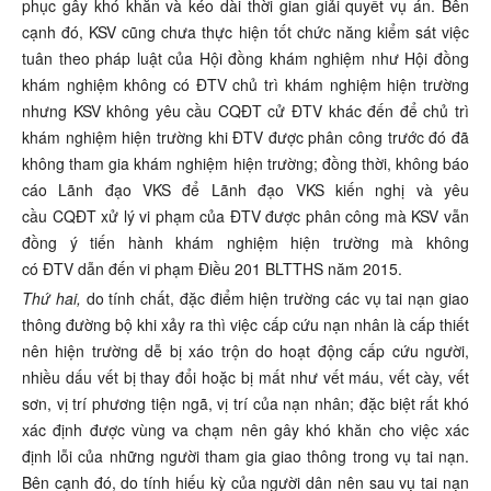
phục gây khó khăn và kéo dài thời gian giải quyết vụ án. Bên
cạnh đó, KSV cũng chưa thực hiện tốt chức năng kiểm sát việc
tuân theo pháp luật của Hội đồng khám nghiệm như Hội đồng
khám nghiệm không có ĐTV chủ trì khám nghiệm hiện trường
nhưng KSV không yêu cầu CQĐT cử ĐTV khác đến để chủ trì
khám nghiệm hiện trường khi ĐTV được phân công trước đó đã
không tham gia khám nghiệm hiện trường; đồng thời, không báo
cáo Lãnh đạo VKS để Lãnh đạo VKS kiến nghị và yêu
cầu CQĐT xử lý vi phạm của ĐTV được phân công mà KSV vẫn
đồng ý tiến hành khám nghiệm hiện trường mà không
có ĐTV dẫn đến vi phạm Điều 201 BLTTHS năm 2015.
Thứ hai,
do tính chất, đặc điểm hiện trường các vụ tai nạn giao
thông đường bộ khi xảy ra thì việc cấp cứu nạn nhân là cấp thiết
nên hiện trường dễ bị xáo trộn do hoạt động cấp cứu người,
nhiều dấu vết bị thay đổi hoặc bị mất như vết máu, vết cày, vết
sơn, vị trí phương tiện ngã, vị trí của nạn nhân; đặc biệt rất khó
xác định được vùng va chạm nên gây khó khăn cho việc xác
định lỗi của những người tham gia giao thông trong vụ tai nạn.
Bên cạnh đó, do tính hiếu kỳ của người dân nên sau vụ tai nạn