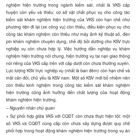
nghiệm hiện trường trong ngành kiểm sát, nhất là VKS cấp
huyện còn yếu và thiếu: cơ sở vật chất phục vụ cho công tác
kiểm sát khám nghiệm hiện trường của VKS còn hạn chế như
phương tiện đi lại (xe công vụ) còn thiếu, điều kiện phục vụ cho
công tác khám nghiệm còn thiếu như máy ảnh kỹ thuật số, đèn
pin khám nghiệm chuyên dụng, chế độ bồi dưỡng cho KSV trực
nghiệp vụ còn chưa hợp lý. Việc hướng dẫn nghiệp vụ khám
nghiệm hiện trường nói chung, hiện trường vụ tai nạn giao thông
nói riêng của VKS cấp trên với cấp dưới còn chưa thường xuyên.
Lực lượng KSV trực nghiệp vụ (nhất là ban đêm) còn hạn chế và
mất cân đối, chủ yếu là KSV nam. Một số KSV mới bổ nhiệm nên
còn thiếu kinh nghiệm trong công tác kiểm sát khám nghiệm
hiện trường cũng ảnh hưởng đến chất lượng của hoạt động
khám nghiệm hiện trường.
–
N
guyên nhân chủ quan
+ Sự phối hợp giữa VKS với CQĐT còn chưa thực hiện tốt: một
số VKS và CQĐT cùng cấp còn chưa xây dựng được quy chế
phối hợp trong hoạt động khám nghiệm hiện trường trong vụ án