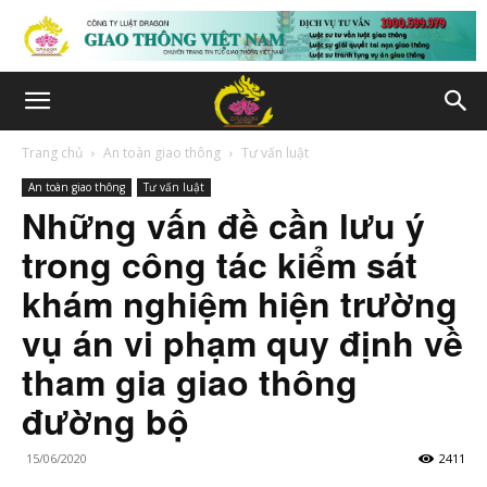
Trang chủ
An toàn giao thông
Tư vấn luật
An toàn giao thông
Tư vấn luật
Những vấn đề cần lưu ý
trong công tác kiểm sát
khám nghiệm hiện trường
vụ án vi phạm quy định về
tham gia giao thông
đường bộ
15/06/2020
2411