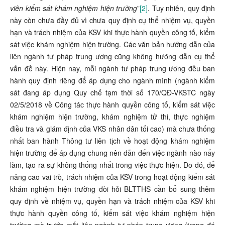
viên kiểm sát khám nghiệm hiện trường
”
[2]
. Tuy nhiên, quy định
này còn chưa đầy đủ vì chưa quy định cụ thể nhiệm vụ, quyền
hạn và trách nhiệm của KSV khi thực hành quyền công tố, kiểm
sát việc khám nghiệm hiện trường. Các văn bản hướng dẫn của
liên ngành tư pháp trung ương cũng không hướng dẫn cụ thể
vấn đề này. Hiện nay, mỗi ngành tư pháp trung ương đều ban
hành quy định riêng để áp dụng cho ngành mình (ngành kiểm
sát đang áp dụng Quy chế tạm thời số 170/QĐ-VKSTC ngày
02/5/2018 về Công tác thực hành quyền công tố, kiểm sát việc
khám nghiệm hiện trường, khám nghiệm tử thi, thực nghiệm
điều tra và giám định của VKS nhân dân tối cao) mà chưa thống
nhất ban hành Thông tư liên tịch về hoạt động khám nghiệm
hiện trường để áp dụng chung nên dẫn đến việc ngành nào nấy
làm, tạo ra sự không thống nhất trong việc thực hiện. Do đó, để
nâng cao vai trò, trách nhiệm của KSV trong hoạt động kiểm sát
khám nghiệm hiện trường đòi hỏi BLTTHS cần bổ sung thêm
quy định về nhiệm vụ, quyền hạn và trách nhiệm của KSV khi
thực hành quyền công tố, kiểm sát việc khám nghiệm hiện