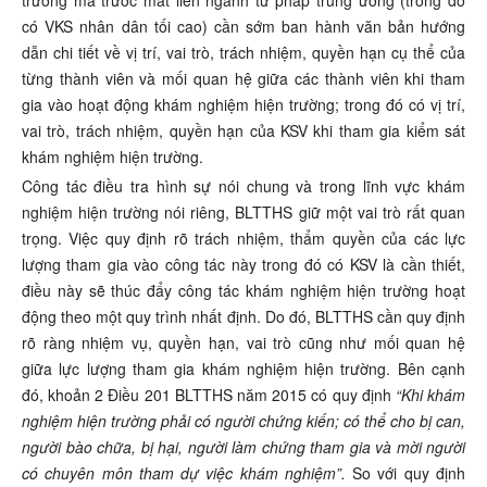
trường mà trước mắt liên ngành tư pháp trung ương (trong đó
có VKS nhân dân tối cao) cần sớm ban hành văn bản hướng
dẫn chi tiết về vị trí, vai trò, trách nhiệm, quyền hạn cụ thể của
từng thành viên và mối quan hệ giữa các thành viên khi tham
gia vào hoạt động khám nghiệm hiện trường; trong đó có vị trí,
vai trò, trách nhiệm, quyền hạn của KSV khi tham gia kiểm sát
khám nghiệm hiện trường.
Công tác điều tra hình sự nói chung và trong lĩnh vực khám
nghiệm hiện trường nói riêng, BLTTHS giữ một vai trò rất quan
trọng. Việc quy định rõ trách nhiệm, thẩm quyền của các lực
lượng tham gia vào công tác này trong đó có KSV là cần thiết,
điều này sẽ thúc đẩy công tác khám nghiệm hiện trường hoạt
động theo một quy trình nhất định. Do đó, BLTTHS cần quy định
rõ ràng nhiệm vụ, quyền hạn, vai trò cũng như mối quan hệ
giữa lực lượng tham gia khám nghiệm hiện trường. Bên cạnh
đó, khoản 2 Điều 201 BLTTHS năm 2015 có quy định
“
Khi khám
nghiệm hiện trường phải có người chứng kiến; có thể cho bị can,
người bào chữa, bị hại, người làm chứng tham gia và mời người
có chuyên môn tham dự việc khám nghiệm
”.
So với quy định