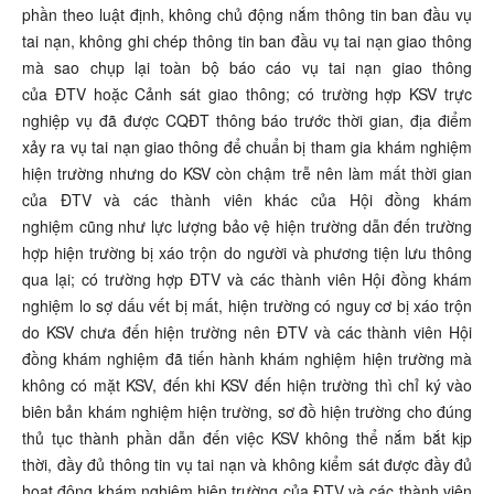
phần theo luật định, không chủ động nắm thông tin ban đầu vụ
tai nạn, không ghi chép thông tin ban đầu vụ tai nạn giao thông
mà sao chụp lại toàn bộ báo cáo vụ tai nạn giao thông
của ĐTV hoặc Cảnh sát giao thông; có trường hợp KSV trực
nghiệp vụ đã được CQĐT thông báo trước thời gian, địa điểm
xảy ra vụ tai nạn giao thông để chuẩn bị tham gia khám nghiệm
hiện trường nhưng do KSV còn chậm trễ nên làm mất thời gian
của ĐTV và các thành viên khác của Hội đồng khám
nghiệm cũng như lực lượng bảo vệ hiện trường dẫn đến trường
hợp hiện trường bị xáo trộn do người và phương tiện lưu thông
qua lại; có trường hợp ĐTV và các thành viên Hội đồng khám
nghiệm lo sợ dấu vết bị mất, hiện trường có nguy cơ bị xáo trộn
do KSV chưa đến hiện trường nên ĐTV và các thành viên Hội
đồng khám nghiệm đã tiến hành khám nghiệm hiện trường mà
không có mặt KSV, đến khi KSV đến hiện trường thì chỉ ký vào
biên bản khám nghiệm hiện trường, sơ đồ hiện trường cho đúng
thủ tục thành phần dẫn đến việc KSV không thể nắm bắt kịp
thời, đầy đủ thông tin vụ tai nạn và không kiểm sát được đầy đủ
hoạt động khám nghiệm hiện trường của ĐTV và các thành viên