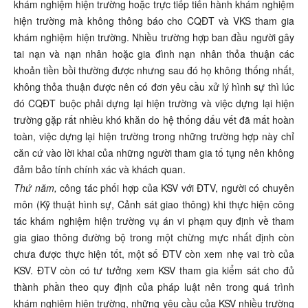
khám nghiệm hiện trường hoặc trực tiếp tiến hành khám nghiệm
hiện trường mà không thông báo cho CQĐT và VKS tham gia
khám nghiệm hiện trường. Nhiều trường hợp ban đầu người gây
tai nạn và nạn nhân hoặc gia đình nạn nhân thỏa thuận các
khoản tiền bồi thường được nhưng sau đó họ không thống nhất,
không thỏa thuận được nên có đơn yêu cầu xử lý hình sự thì lúc
đó CQĐT buộc phải dựng lại hiện trường và việc dựng lại hiện
trường gặp rất nhiều khó khăn do hệ thống dấu vết đã mất hoàn
toàn, việc dựng lại hiện trường trong những trường hợp này chỉ
căn cứ vào lời khai của những người tham gia tố tụng nên không
đảm bảo tính chính xác và khách quan.
Thứ
năm
,
công tác phối hợp của KSV với ĐTV, người có chuyên
môn (Kỹ thuật hình sự, Cảnh sát giao thông) khi thực hiện công
tác khám nghiệm hiện trường vụ án vi phạm quy định về tham
gia giao thông đường bộ trong một chừng mực nhất định còn
chưa được thực hiện tốt, một số ĐTV còn xem nhẹ vai trò của
KSV. ĐTV còn có tư tưởng xem KSV tham gia kiểm sát cho đủ
thành phần theo quy định của pháp luật nên trong quá trình
khám nghiệm hiện trường, những yêu cầu của KSV nhiều trường