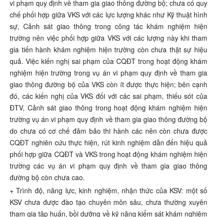
vi phạm quy định về tham gia giao thông đường bộ; chưa có quy
chế phối hợp giữa VKS với các lực lượng khác như Kỹ thuật hình
sự, Cảnh sát giao thông trong công tác khám nghiệm hiện
trường nên việc phối hợp giữa VKS với các lượng này khi tham
gia tiến hành khám nghiệm hiện trường còn chưa thật sự hiệu
quả. Việc kiến nghị sai phạm của CQĐT trong hoạt động khám
nghiệm hiện trường trong vụ án vi phạm quy định về tham gia
giao thông đường bộ của VKS còn ít được thực hiện; bên cạnh
đó, các kiến nghị của VKS đối với các sai phạm, thiếu sót của
ĐTV, Cảnh sát giao thông trong hoạt động khám nghiệm hiện
trường vụ án vi phạm quy định về tham gia giao thông đường bộ
do chưa có cơ chế đảm bảo thi hành các nên còn chưa được
CQĐT nghiên cứu thực hiện, rút kinh nghiệm dẫn đến hiệu quả
phối hợp giữa CQĐT và VKS trong hoạt động khám nghiệm hiện
trường các vụ án vi phạm quy định về tham gia giao thông
đường bộ còn chưa cao.
+ Trình độ, năng lực, kinh nghiệm, nhận thức của KSV: một số
KSV chưa được đào tạo chuyên môn sâu, chưa thường xuyên
tham gia tập huấn, bồi dưỡng về kỹ năng kiểm sát khám nghiệm