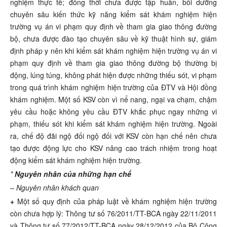
nghiệm thực tế; đồng thời chưa được tập huấn, bồi dưỡng
chuyên sâu kiến thức kỹ năng kiểm sát khám nghiệm hiện
trường vụ án vi phạm quy định về tham gia giao thông đường
bộ, chưa được đào tạo chuyên sâu về kỹ thuật hình sự, giám
định pháp y nên khi kiểm sát khám nghiệm hiện trường vụ án vi
phạm quy định về tham gia giao thông đường bộ thường bị
động, lúng túng, không phát hiện được những thiếu sót, vi phạm
trong quá trình khám nghiệm hiện trường của ĐTV và Hội đồng
khám nghiệm. Một số KSV còn vì nể nang, ngại va chạm, chậm
yêu cầu hoặc không yêu cầu ĐTV khắc phục ngay những vi
phạm, thiếu sót khi kiểm sát khám nghiệm hiện trường. Ngoài
ra, chế độ đãi ngộ đối ngộ đối với KSV còn hạn chế nên chưa
tạo được động lực cho KSV nâng cao trách nhiệm trong hoạt
động kiểm sát khám nghiệm hiện trường.
*
Nguyên nhân của những hạn chế
– N
guyên nhân khách quan
+
Một số quy định của pháp luật về khám nghiệm hiện trường
còn chưa hợp lý: Thông tư số 76/2011/TT-BCA ngày 22/11/2011
và Thông tư số 77/2012/TT-BCA ngày 28/12/2012 của Bộ Công