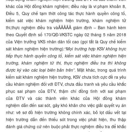
khác của Hội đồng khám nghiệm; điều này là vi phạm khoản 8,
Điều 5, Quy chế tạm thời công tác thực hành quyền công tố,
kiểm sát việc khám nghiệm hiện trường, khám nghiệm tử
thi,thực nghiệm điều tra vàÂÂÂÂÂ giám định – Ban hành kèm
theo Quyết định số 170/QĐ-VKSTC ngày 02 tháng 5 năm 2018
của Viện trưởng VKS nhân dân tối cao (gọi tắt là Quy chế kiểm
sát khám nghiệm hiện trường)
:
“
Mọi trường hợp KSV không trực
tiếp thực hành quyền công tố, kiểm sát việc khám nghiệm hiện
trường, khám nghiệm tử thi, thực nghiệm điều tra thì không
được ký vào các loại biên bản trên”
.
Mặt khác, trong quá trình
kiểm sát khám nghiệm hiện trường, KSV chưa tích cực đề ra yêu
cầu khám nghiệm đối với ĐTV, chưa đấu tranh và yêu cầu khắc
phục sai phạm của ĐTV, thậm chí đồng tình với sai phạm
của ĐTV và các thành viên khác của Hội đồng khám
nghiệm dẫn đến sai sót, gây khó khăn cho việc giải quyết vụ án
như: vẽ sơ đồ hiện trường không chính xác, bỏ lọt dấu vết tại
hiện trường dẫn đến thiếu sót trong việc phát hiện, thu thập
đánh giá chứng cứ nên buộc phải thực nghiệm điều tra để khắc