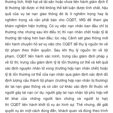
thương tích, thiệt hại về tài sản hoặc chưa tiến hành giám định tỉ
lệ thương tật được vì thế không thể kết luận được tính chất, hậu
quả của vụ tai nạn giao thông đó là ít nghiêm trọng hay là
nghiêm trọng và cần phải báo cho CQĐT, VKS để tham gia
khám nghiệm hiện trường. Có vụ việc nạn nhân ban đầu chỉ bị
thương nhẹ nhưng sau khi điều trị thì nạn nhân chết hoặc tỷ lệ
thương tật nặng hơn ban đầu; lúc này, Cảnh sát giao thông mới
tiến hành chuyển hồ sơ vụ việc cho CQĐT để thụ lý nguồn tin về
tội phạm theo thẩm quyền. Sau khi thụ lý nguồn tin về tội
phạm, CQĐT tiến hành xác minh, trưng cầu giám định pháp y
về tử thi, trưng cầu giám định tỷ lệ tổn thương cơ thể và kết quả
xác định nguyên nhân tử vong (trường hợp nạn nhân chết) hoặc
tỷ lệ tổn thương cơ thể của nạn nhân qua giám định xác định đủ
định lượng cấu thành tội phạm (trường hợp nạn nhân bị thương)
do tai nạn giao thông và có căn cứ khác xác định lỗi thuộc về
người gây tai nạn (ví dụ: người gây tai nạn nhận tội phù hợp với
lời khai của những người làm chứng và người bị hại)
thì CQĐT tiến hành khởi tố vụ án hình sự. Thế nhưng, để giải
quyết vụ án một cách đúng đắn, khách quan và đúng theo trình