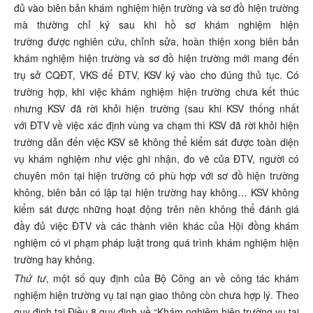
đủ vào biên bản khám nghiệm hiện trường và sơ đồ hiện trường
mà thường chỉ ký sau khi hồ sơ khám nghiệm hiện
trường được nghiên cứu, chỉnh sửa, hoàn thiện xong biên bản
khám nghiệm hiện trường và sơ đồ hiện trường mới mang đến
trụ sở CQĐT, VKS để ĐTV, KSV ký vào cho đúng thủ tục. Có
trường hợp, khi việc khám nghiệm hiện trường chưa kết thúc
nhưng KSV đã rời khỏi hiện trường (sau khi KSV thống nhất
với ĐTV về việc xác định vùng va chạm thì KSV đã rời khỏi hiện
trường dẫn đến việc KSV sẽ không thể kiểm sát được toàn diện
vụ khám nghiệm như việc ghi nhận, đo vẽ của ĐTV, người có
chuyên môn tại hiện trường có phù hợp với sơ đồ hiện trường
không, biên bản có lập tại hiện trường hay không… KSV không
kiểm sát được những hoạt động trên nên không thể đánh giá
đầy đủ việc ĐTV và các thành viên khác của Hội đồng khám
nghiệm có vi phạm pháp luật trong quá trình khám nghiệm hiện
trường hay không.
Thứ
tư
, một số quy định của Bộ Công an về công tác khám
nghiệm hiện trường vụ tai nạn giao thông còn chưa hợp lý. Theo
quy định tại Điều 8 quy định về “Khám nghiệm hiện trường vụ tai