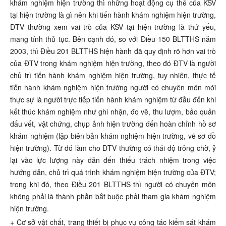
khám nghiệm hiện trường thì những hoạt động cụ thể của KSV
tại hiện trường là gì nên khi tiến hành khám nghiệm hiện trường,
ĐTV thường xem vai trò của KSV tại hiện trường là thứ yếu,
mang tính thủ tục. Bên cạnh đó, so với Điều 150 BLTTHS năm
2003, thì Điều 201 BLTTHS hiện hành đã quy định rõ hơn vai trò
của ĐTV trong khám nghiệm hiện trường, theo đó ĐTV là người
chủ trì tiến hành khám nghiệm hiện trường, tuy nhiên, thực tế
tiến hành khám nghiệm hiện trường người có chuyên môn mới
thực sự là người trực tiếp tiến hành khám nghiệm từ đầu đến khi
kết thúc khám nghiệm như ghi nhận, đo vẽ, thu lượm, bảo quản
dấu vết, vật chứng, chụp ảnh hiện trường đến hoàn chỉnh hồ sơ
khám nghiệm (lập biên bản khám nghiệm hiện trường, vẽ sơ đồ
hiện trường). Từ đó làm cho ĐTV thường có thái độ trông chờ, ỷ
lại vào lực lượng này dẫn đến thiếu trách nhiệm trong việc
hướng dẫn, chủ trì quá trình khám nghiệm hiện trường của ĐTV;
trong khi đó, theo Điều 201 BLTTHS thì người có chuyên môn
không phải là thành phần bắt buộc phải tham gia khám nghiệm
hiện trường.
+ Cơ sở vật chất, trang thiết bị phục vụ công tác kiểm sát khám