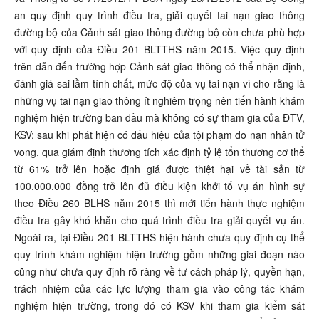
an quy định quy trình điều tra, giải quyết tai nạn giao thông
đường bộ của Cảnh sát giao thông đường bộ còn chưa phù hợp
với quy định của Điều 201 BLTTHS năm 2015. Việc quy định
trên dẫn đến trường hợp Cảnh sát giao thông có thể nhận định,
đánh giá sai lầm tính chất, mức độ của vụ tai nạn vì cho rằng là
những vụ tai nạn giao thông ít nghiêm trọng nên tiến hành khám
nghiệm hiện trường ban đầu mà không có sự tham gia của ĐTV,
KSV; sau khi phát hiện có dấu hiệu của tội phạm do nạn nhân tử
vong, qua giám định thương tích xác định tỷ lệ tổn thương cơ thể
từ 61% trở lên hoặc định giá được thiệt hại về tài sản từ
100.000.000 đồng trở lên đủ điều kiện khởi tố vụ án hình sự
theo Điều 260 BLHS năm 2015 thì mới tiến hành thực nghiệm
điều tra gây khó khăn cho quá trình điều tra giải quyết vụ án.
Ngoài ra, tại Điều 201 BLTTHS hiện hành chưa quy định cụ thể
quy trình khám nghiệm hiện trường gồm những giai đoạn nào
cũng như chưa quy định rõ ràng về tư cách pháp lý, quyền hạn,
trách nhiệm của các lực lượng tham gia vào công tác khám
nghiệm hiện trường, trong đó có KSV khi tham gia kiểm sát