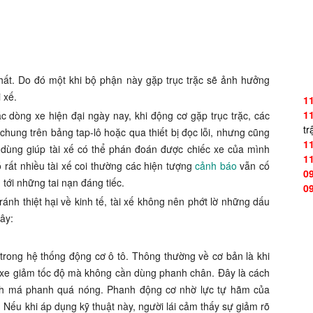
hất. Do đó một khi bộ phận này gặp trục trặc sẽ ảnh hưởng
 xế.
1
1
các dòng xe hiện đại ngày nay, khi động cơ gặp trục trặc, các
tr
hung trên bảng tap-lô hoặc qua thiết bị đọc lỗi, nhưng cũng
1
 dùng giúp tài xế có thể phán đoán được chiếc xe của mình
1
rất nhiều tài xế coi thường các hiện tượng
cảnh báo
vẫn cố
0
tới những tai nạn đáng tiếc.
0
ánh thiệt hại về kinh tế, tài xế không nên phớt lờ những dấu
ây:
trong hệ thống động cơ ô tô. Thông thường về cơ bản là khi
n xe giảm tốc độ mà không cần dùng phanh chân. Đây là cách
ránh má phanh quá nóng. Phanh động cơ nhờ lực tự hãm của
a. Nếu khi áp dụng kỹ thuật này, người lái cảm thấy sự giảm rõ