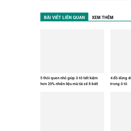
BÀI VIẾT LIÊN QUAN
XEM THÊM
5 thói quen nhỏ giúp ô tô tiết kiệm
4 đồ dùng d
hơn 20% nhiên liệu mà tài xế ít biết
trong ô tô