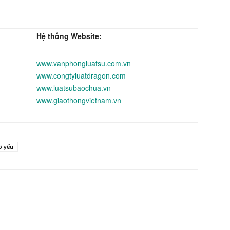
Hệ thống Website:
www.vanphongluatsu.com.vn
www.congtyluatdragon.com
www.luatsubaochua.vn
www.giaothongvietnam.vn
ô yếu