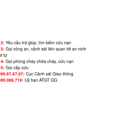
12:
Yêu cầu trợ giúp, tìm kiếm cứu nạn
13:
Gọi công an, cảnh sát liên quan tới an ninh
ật tự
14:
Gọi phòng cháy chữa cháy, cứu nạn
15:
Gọi cấp cứu
995.67.67.67:
Cục Cảnh sát Giao thông
989.088.719:
Uỷ ban ATGT QG