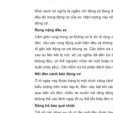
Khói xanh có nghĩa là ngầm chỉ động cơ đang đố
đâu đó trong động cơ của xe. Hiện tượng này n
động cơ.
Rung nặng đầu xe
Cảm giác rung trong xe không có lý do rõ ràng 
tiên, nếu các rung động xuất hiện đều và không 
tố gắn kết động cơ với khung xe. Cần kiểm tr
cao su liên kết bị nứt, vỡ, có nghĩa đã đến lú
không đều, có thể nguyên nhân do một hoặc nh
suất (máy yếu). Cần kiểm tra bộ phận đánh lửa n
Nổi đèn cảnh báo động cơ
Ô tô ngày nay được trang bị một chức năng cảnh b
biểu tượng trên màn tap-lô. Đèn này bật khi cá
qua việc nổi đèn, chiếc xe muốn nói rằng động
không thể xác định ngay lỗi cụ thể khi thấy đèn
Đồng hồ báo quá nhiệt
Tất cả các dòng xe cả cũ lẫn mới đều được tra