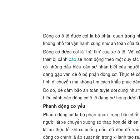
Động cơ ô tô được coi là bộ phận quan trọng n
không nhỏ tới vận hành cũng như an toàn của tài
Động cơ được coi là ‘trái tim’ của xe ô tô. Với 
thiết bị cảnh
báo
sẽ hoạt động theo một quy tắc c
có những dấu hiệu cần sự nhận biết của người
đang gặp vấn đề ở bộ phận động cơ. Thực tế có 
tình di chuyển mà không tìm cách khắc phục dẫn 
Do đó, để đảm bảo an toàn tuyệt đối cũng như tr
hiệu cảnh báo động cơ ô tô đang hư hỏng dưới đ
Phanh động cơ yếu
Phanh động cơ là bộ phận quan trọng bậc nhất 
người lái xe chuyển xuống số thấp hơn để khiế
lái xe thực tế khi xe xuống dốc, đổ đèo để t
động cơ chính là áp suất nén trong xi lanh tạo r