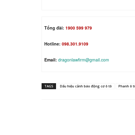
Tổng đài:
1900 599 979
Hotline:
098.301.9109
Email:
dragonlawfirm@gmail.com
TAGS
Dấu hiệu cảnh báo động cơ ô tô
Phanh ô t