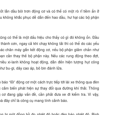
t lẫn dầu bôi trơn động cơ và có thể có một rò rỉ tiềm ẩn ở
ếu không khắc phục dễ dẫn đến hao dầu, hư hại các bộ phận
cũng có thể là một dấu hiệu cho thấy có gì đó không ổn. Đầu
thành cơn, ngay cả khi chạy không tải thì có thể do các yếu
a các chân máy gắn kết động cơ, nếu bộ phận giảm chấn như
c bạn cần thay thế bộ phận này. Nếu các rung động theo đợt,
iều xi-lanh không hoạt động, dẫn đến hiện tượng hụt công
hư bu-gi, dây cao áp, bô bin đánh lửa.
áo “lỗi” động cơ một cách trực tiếp tới lái xe thông qua đèn
c cảm biến phát hiện sự thay đổi qua đường khí thải. Thông
 cơ đang gặp vấn đề, cần phải đưa xe đi kiểm tra. Vì vậy,
 mà đây chỉ là công cụ mang tính cảnh báo.
ng bị một đồng hồ đo nhiệt độ hoặc đèn báo nhiệt độ. Bình