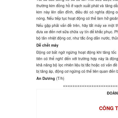
thường kim đồng hồ ở vạch xuất phát và tăng dần
kim này lên dần đỉnh, điều đó có nghĩa động 
nóng. Nếu tiếp tục hoạt động có thể làm hở gio
Nếu gặp phải vấn đề trên, hãy tắt máy xe một th
đưa xe đến nơi sửa chữa uy tín để khắc phục. P
bộ tản nhiệt động cơ, như tắc ống dẫn nước, thủ
Dễ chết máy
Động cơ bất ngờ ngừng hoạt động khi tăng tốc 
tiên có thể nghĩ đến với trường hợp này là độn
khả năng bộ lọc nhiên liệu bị tắc hoặc có vấn đ
bị tăng áp, động cơ ngừng có thể liên quan đến 
An Dương
(T/h)
=======================
ĐOÀN
CÔNG T