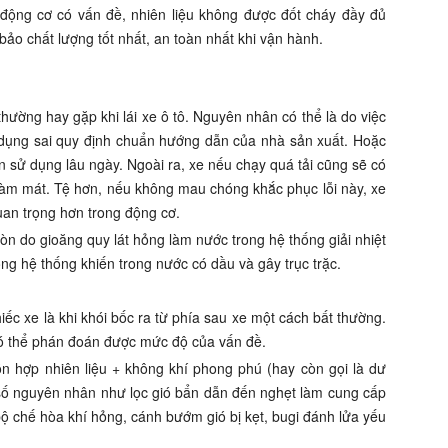
 động cơ có vấn đề, nhiên liệu không được đốt cháy đầy đủ
bảo chất lượng tốt nhất, an toàn nhất khi vận hành.
thường hay gặp khi lái xe ô tô. Nguyên nhân có thể là do việc
ử dụng sai quy định chuẩn hướng dẫn của nhà sản xuất. Hoặc
 sử dụng lâu ngày. Ngoài ra, xe nếu chạy quá tải cũng sẽ có
làm mát. Tệ hơn, nếu không mau chóng khắc phục lỗi này, xe
quan trọng hơn trong động cơ.
còn do gioăng quy lát hỏng làm nước trong hệ thống giải nhiệt
g hệ thống khiến trong nước có dầu và gây trục trặc.
ếc xe là khi khói bốc ra từ phía sau xe một cách bất thường.
có thể phán đoán được mức độ của vấn đề.
ỗn hợp nhiên liệu + không khí phong phú (hay còn gọi là dư
 số nguyên nhân như lọc gió bẩn dẫn đến nghẹt làm cung cấp
bộ chế hòa khí hỏng, cánh bướm gió bị kẹt, bugi đánh lửa yếu