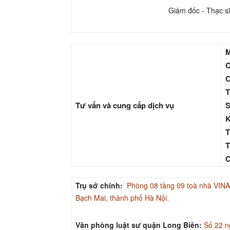
Giám đốc - Thạc s
M
C
C
T
Tư vấn và cung cấp dịch vụ
S
K
T
T
C
Trụ sở chính:
Phòng 08 tầng 09 toà nhà V
Bạch Mai, thành phố Hà Nội.
Văn phòng luật sư quận Long Biên:
Số 22 n