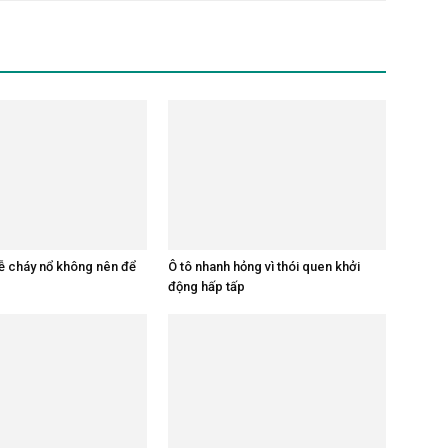
ễ cháy nổ không nên để
Ô tô nhanh hỏng vì thói quen khởi
động hấp tấp