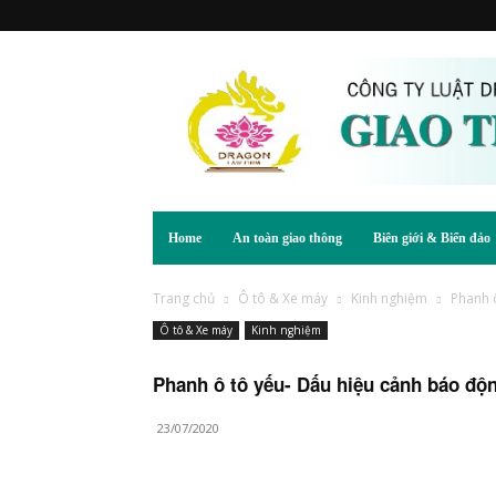
Home
An toàn giao thông
Biên giới & Biển đảo
Trang chủ
Ô tô & Xe máy
Kinh nghiệm
Phanh ô
Ô tô & Xe máy
Kinh nghiệm
Phanh ô tô yếu- Dấu hiệu cảnh báo độn
23/07/2020