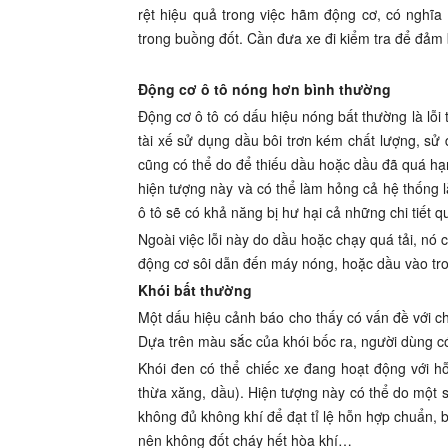
rệt hiệu quả trong việc hãm động cơ, có nghĩa
trong buồng đốt. Cần đưa xe đi kiểm tra để đảm 
Động cơ ô tô nóng hơn bình thường
Động cơ ô tô có dấu hiệu nóng bất thường là lỗi 
tài xế sử dụng dầu bôi trơn kém chất lượng, s
cũng có thể do để thiếu dầu hoặc dầu đã quá hạn
hiện tượng này và có thể làm hỏng cả hệ thống 
ô tô sẽ có khả năng bị hư hại cả những chi tiết 
Ngoài việc lỗi này do dầu hoặc chạy quá tải, nó 
động cơ sôi dẫn đến máy nóng, hoặc dầu vào tron
Khói bất thường
Một dấu hiệu cảnh báo cho thấy có vấn đề với chi
Dựa trên màu sắc của khói bốc ra, người dùng 
Khói đen có thể chiếc xe đang hoạt động với h
thừa xăng, dầu). Hiện tượng này có thể do một
không đủ không khí để đạt tỉ lệ hỗn hợp chuẩn, 
nên không đốt cháy hết hòa khí…