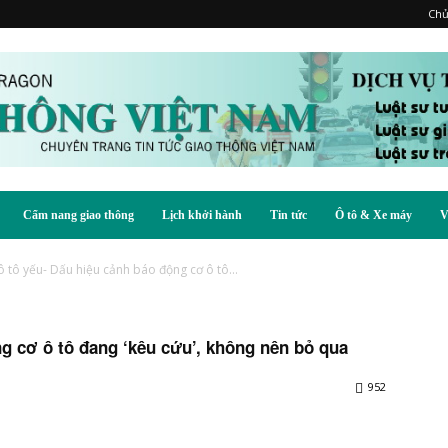
Chủ
Cẩm nang giao thông
Lịch khởi hành
Tin tức
Ô tô & Xe máy
V
 tô yếu- Dấu hiệu cảnh báo động cơ ô tô...
g cơ ô tô đang ‘kêu cứu’, không nên bỏ qua
952