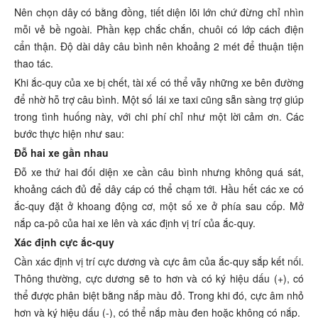
Nên chọn dây có bằng đồng, tiết diện lõi lớn chứ đừng chỉ nhìn
mỗi vẻ bề ngoài. Phần kẹp chắc chắn, chuôi có lớp cách điện
cẩn thận. Độ dài dây câu bình nên khoảng 2 mét để thuận tiện
thao tác.
Khi ắc-quy của xe bị chết, tài xế có thể vẫy những xe bên đường
để nhờ hỗ trợ câu bình. Một số lái xe taxi cũng sẵn sàng trợ giúp
trong tình huống này, với chi phí chỉ như một lời cảm ơn. Các
bước thực hiện như sau:
Đỗ hai xe gần nhau
Đỗ xe thứ hai đối diện xe cần câu bình nhưng không quá sát,
khoảng cách đủ để dây cáp có thể chạm tới. Hầu hết các xe có
ắc-quy đặt ở khoang động cơ, một số xe ở phía sau cốp. Mở
nắp ca-pô của hai xe lên và xác định vị trí của ắc-quy.
Xác định cực ắc-quy
Cần xác định vị trí cực dương và cực âm của ắc-quy sắp kết nối.
Thông thường, cực dương sẽ to hơn và có ký hiệu dấu (+), có
thể được phân biệt bằng nắp màu đỏ. Trong khi đó, cực âm nhỏ
hơn và ký hiệu dấu (-), có thể nắp màu đen hoặc không có nắp.