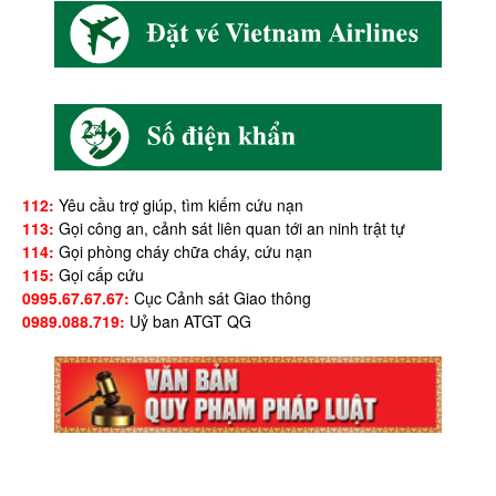
112:
Yêu cầu trợ giúp, tìm kiếm cứu nạn
113:
Gọi công an, cảnh sát liên quan tới an ninh trật tự
114:
Gọi phòng cháy chữa cháy, cứu nạn
115:
Gọi cấp cứu
0995.67.67.67:
Cục Cảnh sát Giao thông
0989.088.719:
Uỷ ban ATGT QG