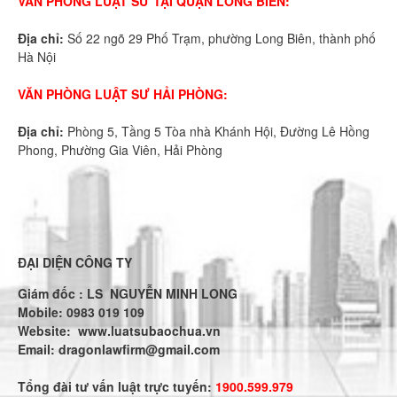
VĂN PHÒNG LUẬT SƯ TẠI QUẬN LONG BIÊN:
Địa chỉ:
Số 22 ngõ 29 Phố Trạm, phường Long Biên, thành phố
Hà Nội
VĂN PHÒNG LUẬT SƯ HẢI PHÒNG:
Địa chỉ:
Phòng 5, Tầng 5 Tòa nhà Khánh Hội, Đường Lê Hồng
Phong, Phường Gia Viên, Hải Phòng
ĐẠI DIỆN CÔNG TY
Giám đốc : LS NGUYỄN MINH LONG
Mobile: 0983 019 109
Website:
www.luatsubaochua.vn
Email:
dragonlawfirm@gmail.com
Tổng đài tư vấn luật trực tuyến:
1900.599.979