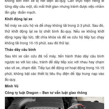
không sơn trên xe bị hết điện ắc-quy. Cần thực hiện riêng lẻ
từng dây câu một, dù mất thời gian nhưng tránh được việc nhầm
lẫn gây đoản mạch.
Khởi động lại xe
Nổ máy xe cứu hộ và để chạy không tải trong 2-3 phút. Sau đó,
thử khởi động lại xe bị chết bình ắc-quy. Nếu xe không khởi
động ngay lập tức, tắt chìa khóa và để xe cứu hộ tiếp tục chạy
không tải trong 10-15 phút, sau đó thử lại.
Tháo dây câu bình
Sau khi xe cần cứu đã nổ máy, tiến hành tháo dây câu bình
ngược so với lúc câu, tránh để dây tiếp xúc với nhau hay chạm
vào vỏ xe, chạm đất. Tiếp tục để động cơ hoạt động trong 10-15
phút, không bật các thiết bị tiêu thụ điện để tập trung nạp vào
ắc-quy.
Minh Vũ
Công ty luật Dragon – Ban tư vấn luật giao thông