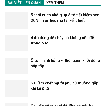
BÀI VIẾT LIÊN QUAN
XEM THÊM
5 thói quen nhỏ giúp ô tô tiết kiệm hơn
20% nhiên liệu mà tài xế ít biết
4 đồ dùng dễ cháy nổ không nên để
trong ô tô
Ô tô nhanh hỏng vì thói quen khởi động
hấp tấp
Sai lầm chết người phụ nữ thường gặp
khi lái ô tô
Chuyển số tay khi đổ đèo có gây hại