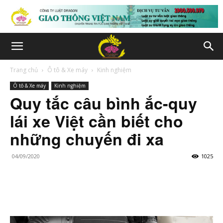
Trang chủ
Ô tô & Xe máy
Kinh nghiệm
Ô tô & Xe máy
Kinh nghiệm
Quy tắc câu bình ắc-quy
lái xe Việt cần biết cho
những chuyến đi xa
04/09/2020
1025