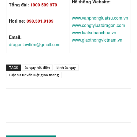
Hệ thống Website:
Tổng đài:
1900 599 979
www.vanphongluatsu.com.vn
Hotline:
098.301.9109
www.congtyluatdragon.com
www.luatsubaochua.vn
Email:
www.giaothongvietnam.vn
dragonlawfirm@gmail.com
TAGS
ắc-quy hết điện
bình ắc-quy
Luật sư tư vấn luật giao thông