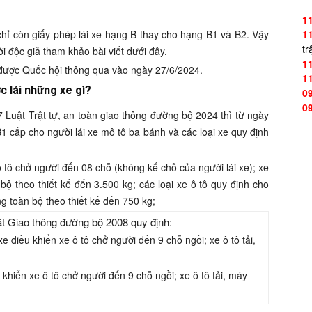
1
chỉ còn giấy phép lái xe hạng B thay cho hạng B1 và B2. Vậy
1
tr
i độc giả tham khảo bài viết dưới đây.
1
 được Quốc hội thông qua vào ngày 27/6/2024.
1
c lái những xe gì?
0
0
7 Luật Trật tự, an toàn giao thông đường bộ 2024 thì từ ngày
B1 cấp cho người lái xe mô tô ba bánh và các loại xe quy định
ô tô chở người đến 08 chỗ (không kể chỗ của người lái xe); xe
bộ theo thiết kế đến 3.500 kg; các loại xe ô tô quy định cho
g toàn bộ theo thiết kế đến 750 kg;
ật Giao thông đường bộ 2008 quy định:
 điều khiển xe ô tô chở người đến 9 chỗ ngồi; xe ô tô tải,
khiển xe ô tô chở người đến 9 chỗ ngồi; xe ô tô tải, máy