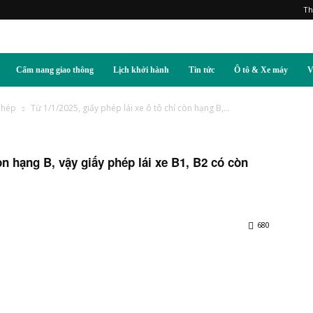
Th
Cẩm nang giao thông
Lịch khởi hành
Tin tức
Ô tô & Xe máy
V
phép
Từ 1/1/2025, giấy phép lái xe ô tô chỉ còn hạng B,...
còn hạng B, vậy giấy phép lái xe B1, B2 có còn
680