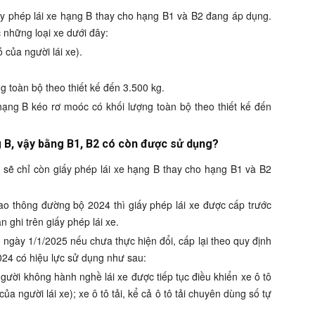
iấy phép lái xe hạng B thay cho hạng B1 và B2 đang áp dụng.
 những loại xe dưới đây:
 của người lái xe).
ng toàn bộ theo thiết kế đến 3.500 kg.
 hạng B kéo rơ moóc có khối lượng toàn bộ theo thiết kế đến
ng B, vậy bằng B1, B2 có còn được sử dụng?
tô sẽ chỉ còn giấy phép lái xe hạng B thay cho hạng B1 và B2
iao thông đường bộ 2024 thì giấy phép lái xe được cấp trước
 ghi trên giấy phép lái xe.
 ngày 1/1/2025 nếu chưa thực hiện đổi, cấp lại theo quy định
024 có hiệu lực sử dụng như sau:
gười không hành nghề lái xe được tiếp tục điều khiển xe ô tô
a người lái xe); xe ô tô tải, kể cả ô tô tải chuyên dùng số tự