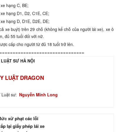
i xe hạng C, BE;
i xe hạng D1, D2, C1E, CE;
ái xe hạng D, D1E, D2E, DE;
 cả xe buýt) trên 29 chỗ (không kể chỗ của người lái xe), xe ô
, đủ 55 tuổi đối với nữ.
ược cấp cho người từ đủ 18 tuổi trở lên.
================================
 LUẬT SƯ HÀ NỘI
Y LUẬT DRAGON
ĩ Luật sư:
Nguyễn Minh Long
ức xử phạt các lỗi
ấp lại giấy phép lái xe