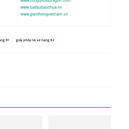
www.congtyluatdragon.com
www.luatsubaochua.vn
www.giaothongvietnam.vn
ạng B1
giấy phép lái xe hạng B2