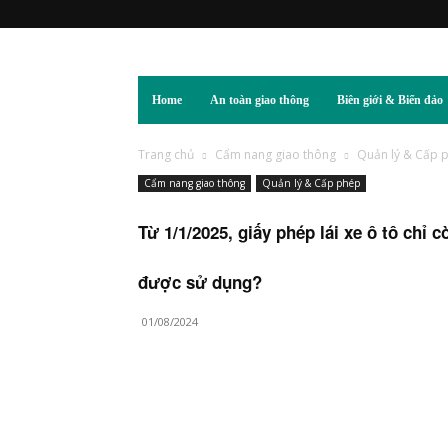
Home
An toàn giao thông
Biên giới & Biển đảo
Trang chủ
Cẩm nang giao thông
Quản lý & Cấp 
Cẩm nang giao thông
Quản lý & Cấp phép
Từ 1/1/2025, giấy phép lái xe ô tô chỉ 
được sử dụng?
01/08/2024