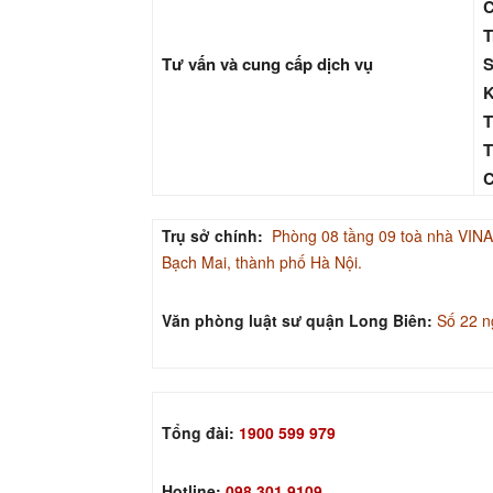
C
T
Tư vấn và cung cấp dịch vụ
S
K
T
T
C
Trụ sở chính:
Phòng 08 tầng 09 toà nhà V
Bạch Mai, thành phố Hà Nội.
Văn phòng luật sư quận Long Biên:
Số 22 n
Tổng đài:
1900 599 979
Hotline:
098.301.9109