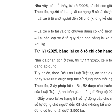
Như vậy, có thể thấy, từ 1/1/2025, sẽ chỉ còn g
Theo đó, người có bằng lái xe hạng B sẽ lái được
– Lái xe ô tô chở người đến 08 chỗ (không kể chỗ
– Lái xe ô tô tải và ô tô chuyên dùng có khối lượ
– Lái các loại xe ô tô quy định cho bằng lái xe
750 kg.
Từ 1/1/2025, bằng lái xe ô tô chỉ còn hạ
Như đã phân tích ở trên, thì từ 1/1/2025, xe ô 
đang áp dụng.
Tuy nhiên, theo Điều 89 Luật Trật tự, an toàn g
ngày 1/1/2025 được tiếp tục sử dụng theo thời hạn
Theo đó, Giấy phép lái xe B1, B2 được cấp trước
của Luật Trật tự, an toàn giao thông đường bộ 2
– Giấy phép lái xe hạng B1 số tự động cấp cho n
số tự động chở người đến 08 chỗ (không kể chỗ củ
động có trọng tải dưới 3.500 kg;