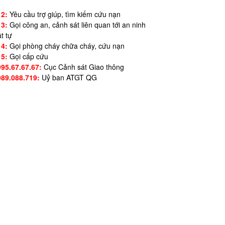
12:
Yêu cầu trợ giúp, tìm kiếm cứu nạn
13:
Gọi công an, cảnh sát liên quan tới an ninh
ật tự
14:
Gọi phòng cháy chữa cháy, cứu nạn
15:
Gọi cấp cứu
995.67.67.67:
Cục Cảnh sát Giao thông
989.088.719:
Uỷ ban ATGT QG