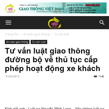
Trang chủ
An toàn giao thông
Tư vấn luật
An toàn giao thông
Tư vấn luật
Tư vấn luật giao thông
đường bộ về thủ tục cấp
phép hoạt động xe khách
01/02/2013
1140
Kính gửi anh : Luật sư Nguyễn Minh Long – Văn phòng luật sư