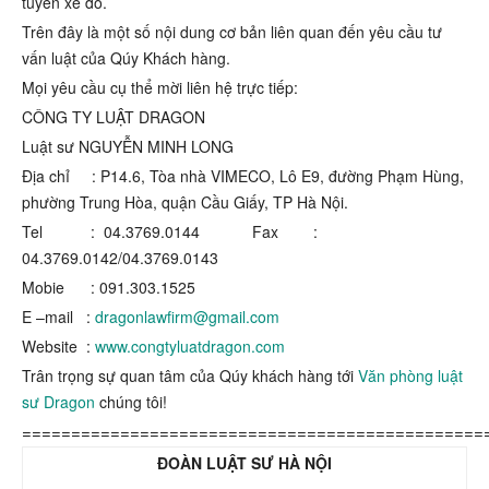
tuyến xe đó.
Trên đây là một số nội dung cơ bản liên quan đến yêu cầu tư
vấn luật của Qúy Khách hàng.
Mọi yêu cầu cụ thể mời liên hệ trực tiếp:
CÔNG TY LUẬT DRAGON
Luật sư NGUYỄN MINH LONG
Địa chỉ : P14.6, Tòa nhà VIMECO, Lô E9, đường Phạm Hùng,
phường Trung Hòa, quận Cầu Giấy, TP Hà Nội.
Tel : 04.3769.0144 Fax :
04.3769.0142/04.3769.0143
Mobie : 091.303.1525
E –mail :
dragonlawfirm@gmail.com
Website :
www.congtyluatdragon.com
Trân trọng sự quan tâm của Qúy khách hàng tới
Văn phòng luật
sư Dragon
chúng tôi!
===============================================
ĐOÀN LUẬT SƯ HÀ NỘI