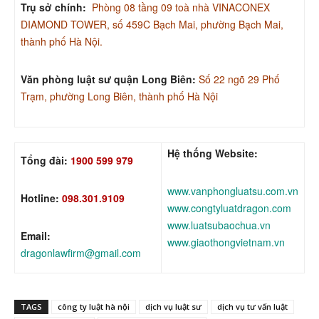
Trụ sở chính:
Phòng 08 tầng 09 toà nhà VINACONEX
DIAMOND TOWER, số 459C Bạch Mai, phường Bạch Mai,
thành phố Hà Nội.
Văn phòng luật sư quận Long Biên:
Số 22 ngõ 29 Phố
Trạm, phường Long Biên, thành phố Hà Nội
Hệ thống Website:
Tổng đài:
1900 599 979
www.vanphongluatsu.com.vn
Hotline:
098.301.9109
www.congtyluatdragon.com
www.luatsubaochua.vn
Email:
www.giaothongvietnam.vn
dragonlawfirm@gmail.com
TAGS
công ty luật hà nội
dịch vụ luật sư
dịch vụ tư vấn luật