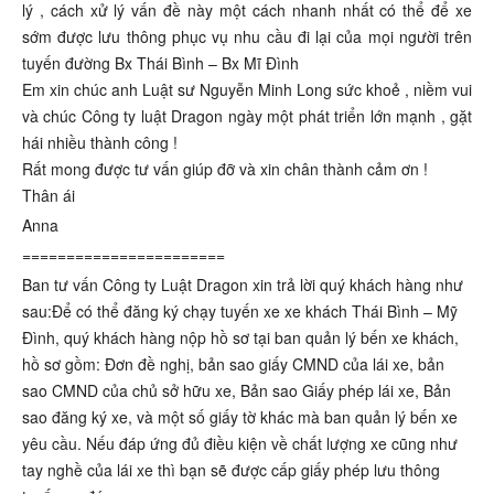
lý , cách xử lý vấn đề này một cách nhanh nhất có thể để xe
sớm được lưu thông phục vụ nhu cầu đi lại của mọi người trên
tuyến đường Bx Thái Bình – Bx Mĩ Đình
Em xin chúc anh Luật sư Nguyễn Minh Long sức khoẻ , niềm vui
và chúc Công ty luật Dragon ngày một phát triển lớn mạnh , gặt
hái nhiều thành công !
Rất mong được tư vấn giúp đỡ và xin chân thành cảm ơn !
Thân ái
Anna
=======================
Ban tư vấn Công ty Luật Dragon xin trả lời quý khách hàng như
sau:Để có thể đăng ký chạy tuyến xe xe khách Thái Bình – Mỹ
Đình, quý khách hàng nộp hồ sơ tại ban quản lý bến xe khách,
hồ sơ gồm: Đơn đề nghị, bản sao giấy CMND của lái xe, bản
sao CMND của chủ sở hữu xe, Bản sao Giấy phép lái xe, Bản
sao đăng ký xe, và một số giấy tờ khác mà ban quản lý bến xe
yêu cầu. Nếu đáp ứng đủ điều kiện về chất lượng xe cũng như
tay nghề của lái xe thì bạn sẽ được cấp giấy phép lưu thông