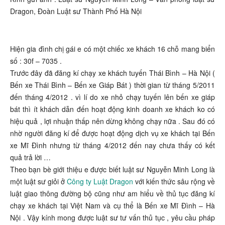
Dragon, Đoàn Luật sư Thành Phố Hà Nội
Hiện gia đình chị gái e có một chiếc xe khách 16 chỗ mang biển
số : 30f – 7035 .
Trước đây đã đăng kí chạy xe khách tuyến Thái Bình – Hà Nội (
Bến xe Thái Bình – Bến xe Giáp Bát ) thời gian từ tháng 5/2011
đến tháng 4/2012 . vì lí do xe nhỏ chạy tuyến lên bến xe giáp
bát thì ít khách dẫn đến hoạt động kinh doanh xe khách ko có
hiệu quả , lợi nhuận thấp nên dừng không chạy nữa . Sau đó có
nhờ người đăng kí để được hoạt động dịch vụ xe khách tại Bến
xe Mĩ Đình nhưng từ tháng 4/2012 đến nay chưa thấy có kết
quả trả lời …
Theo bạn bè giới thiệu e được biết luật sư Nguyễn Minh Long là
một luật sư giỏi ở
Công ty Luật Dragon
với kiến thức sâu rộng về
luật giao thông đường bộ cũng như am hiểu về thủ tục đăng kí
chạy xe khách tại Việt Nam và cụ thể là Bến xe Mĩ Đình – Hà
Nội . Vậy kính mong được luật sư tư vấn thủ tục , yêu cầu pháp